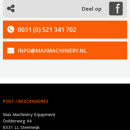
Deel op
0031 (0) 521 341 702
INFO@MAXMACHINERY.NL
POST / BEZOEKADRES
Max Machinery Equipment
Dolderweg 44
8331 LL Steenwijk