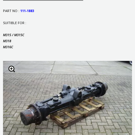
PART NO :
111-1883
SUITIBLE FOR :
M315 / M315C
M318
M316C