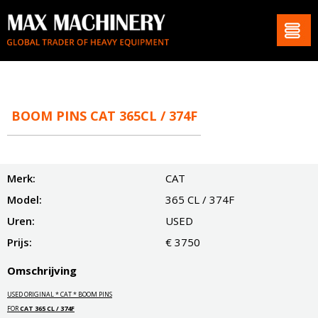
BOOM PINS CAT 365CL / 374F
Merk:
CAT
Model:
365 CL / 374F
Uren:
USED
Prijs:
€ 3750
Omschrijving
USED ORIGINAL * CAT * BOOM PINS
FOR
CAT 365 CL / 374F