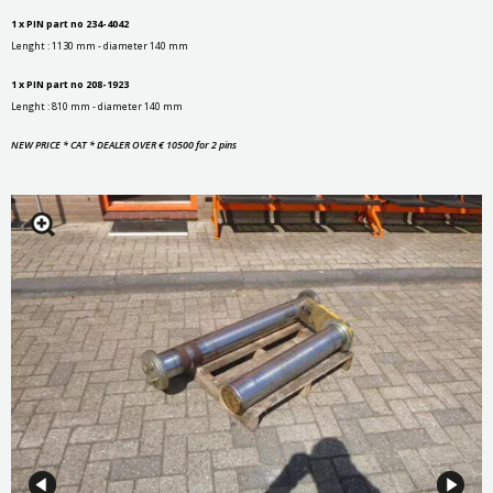
1 x PIN part no 234-4042
Lenght : 1130 mm - diameter 140 mm
1 x PIN part no 208-1923
Lenght : 810 mm - diameter 140 mm
NEW PRICE * CAT * DEALER OVER € 10500 for 2 pins