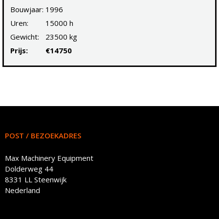
Bouwjaar:
1996
Uren:
15000 h
Gewicht:
23500 kg
Prijs:
€14750
POST / BEZOEKADRES
Max Machinery Equipment
Dolderweg 44
8331 LL Steenwijk
Nederland