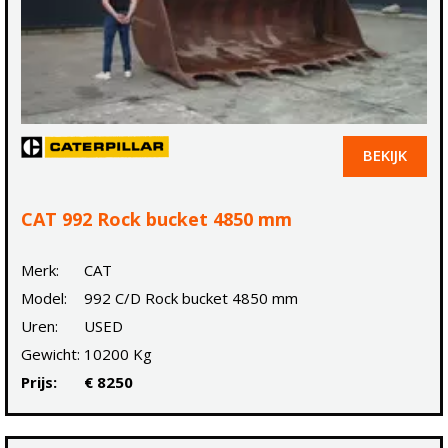
BEKIJK
CAT 992 Rock bucket 4850 mm
Merk:
CAT
Model:
992 C/D Rock bucket 4850 mm
Uren:
USED
Gewicht:
10200 Kg
Prijs:
€ 8250