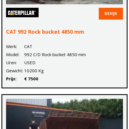
BEKIJK
CAT 992 Rock bucket 4850 mm
Merk:
CAT
Model:
992 C/D Rock bucket 4850 mm
Uren:
USED
Gewicht:
10200 Kg
Prijs:
€ 7500