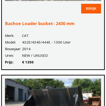
BEKIJK
Bachoe Loader bucket- 2430 mm
Merk:
CAT
Model:
432E/434E/444E - 1300 Liter
Bouwjaar:
2014
Uren:
NEW / UNUSED
Prijs:
€ 1350