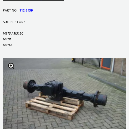
PART NO :
112-5439
SUITIBLE FOR :
M315 / M315C
M318
M316C