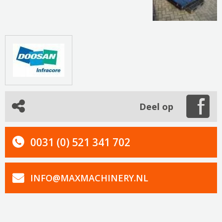
Deel op
0031 (0) 521 341 702
INFO@MAXMACHINERY.NL