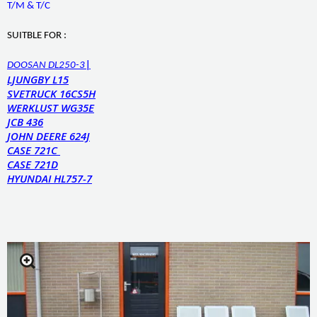
T/M & T/C
SUITBLE FOR :
|
DOOSAN DL250-3
LJUNGBY L15
SVETRUCK 16CS5H
WERKLUST WG35E
JCB 436
JOHN DEERE 624J
CASE 721C
CASE 721D
HYUNDAI HL757-7