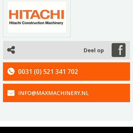
Deel op
0031 (0) 521 341 702
INFO@MAXMACHINERY.NL