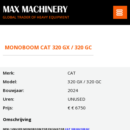
MONOBOOM CAT 320 GX / 320 GC
Merk:
CAT
Model:
320 GX / 320 GC
Bouwjaar:
2024
Uren:
UNUSED
Prijs:
€ € 6750
Omschrijving
NEW / UNUSED MONOBOOM FOR EXCAVATOR
CAT 320 GX/320 GC