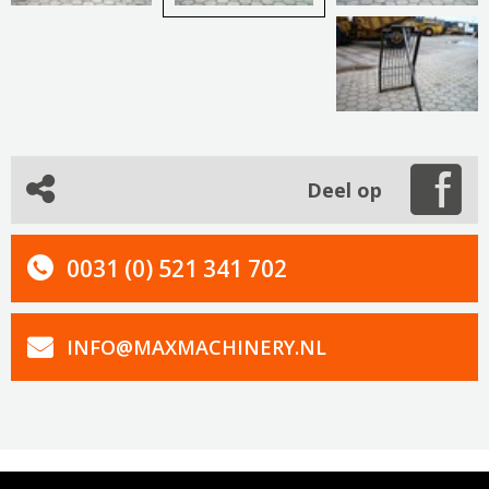
Deel op
0031 (0) 521 341 702
INFO@MAXMACHINERY.NL