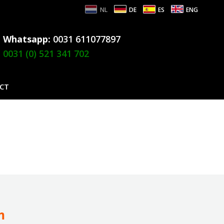
NL
DE
ES
ENG
Whatsapp:
0031 611077897
0031 (0) 521 341 702
CT
m