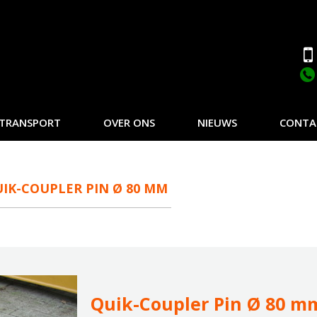
TRANSPORT
OVER ONS
NIEUWS
CONTA
IK-COUPLER PIN Ø 80 MM
Quik-Coupler Pin Ø 80 m