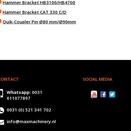
Hammer Bracket HB3100/HB4700
Hammer Bracket CAT 330 C/D
Quik-Coupler Pin Ø80 mm/Ø90mm
CONTACT
SOCIAL MEDIA
Whatsapp:
0031
611077897
0031 (0) 521 341 702
info@maxmachinery.nl