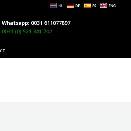
NL
DE
ES
ENG
Whatsapp:
0031 611077897
0031 (0) 521 341 702
CT