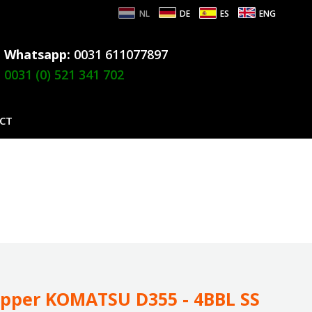
NL
DE
ES
ENG
Whatsapp:
0031 611077897
0031 (0) 521 341 702
CT
ipper KOMATSU D355 - 4BBL SS