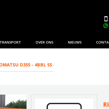
TRANSPORT
OVER ONS
NIEUWS
CONTA
OMATSU D355 - 4BBL SS
R