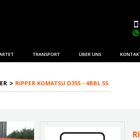
ARTET
TRANSPORT
ÜBER UNS
KONTAK
PER
RIPPER KOMATSU D355 - 4BBL SS
R