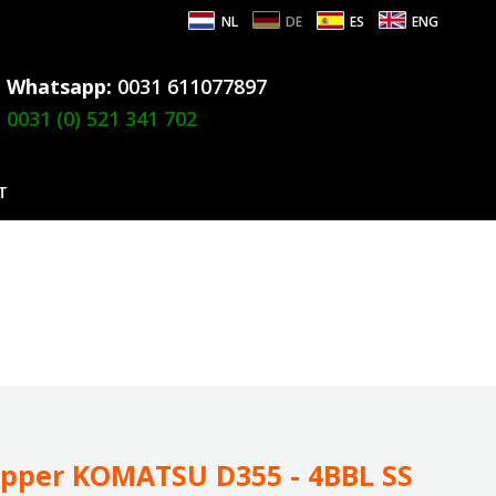
NL
DE
ES
ENG
Whatsapp:
0031 611077897
0031 (0) 521 341 702
T
ipper KOMATSU D355 - 4BBL SS