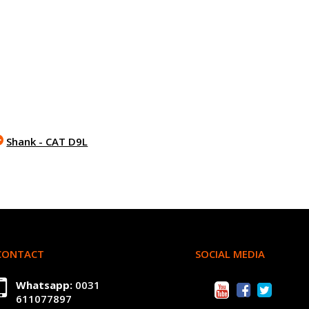
Shank - CAT D9L
CONTACT
SOCIAL MEDIA
Whatsapp:
0031
611077897