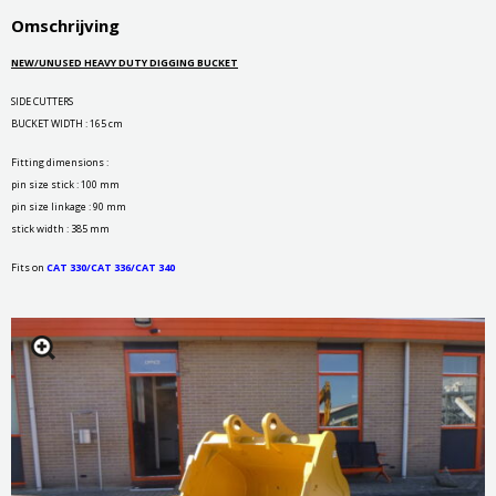
Omschrijving
NEW/UNUSED HEAVY DUTY DIGGING BUCKET
SIDE CUTTERS
BUCKET WIDTH : 165 cm
Fitting dimensions :
pin size stick : 100 mm
pin size linkage : 90 mm
stick width : 385 mm
Fits on
CAT 330/CAT 336/CAT 340