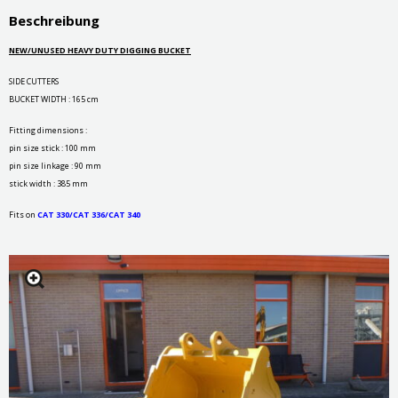
Beschreibung
NEW/UNUSED HEAVY DUTY DIGGING BUCKET
SIDE CUTTERS
BUCKET WIDTH : 165 cm
Fitting dimensions :
pin size stick : 100 mm
pin size linkage : 90 mm
stick width : 385 mm
Fits on
CAT 330/CAT 336/CAT 340