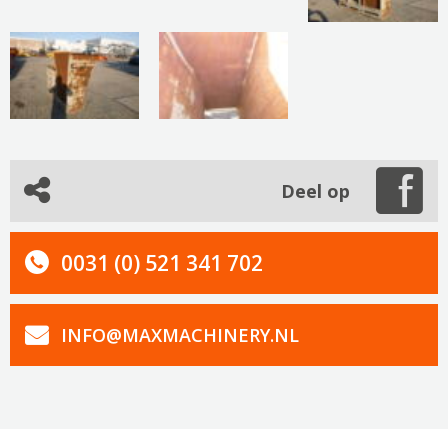
Deel op
0031 (0) 521 341 702
INFO@MAXMACHINERY.NL