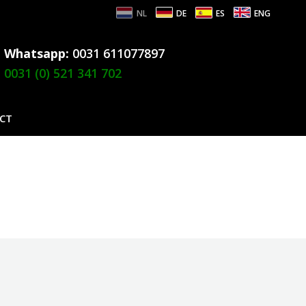
NL
DE
ES
ENG
Whatsapp:
0031 611077897
0031 (0) 521 341 702
CT