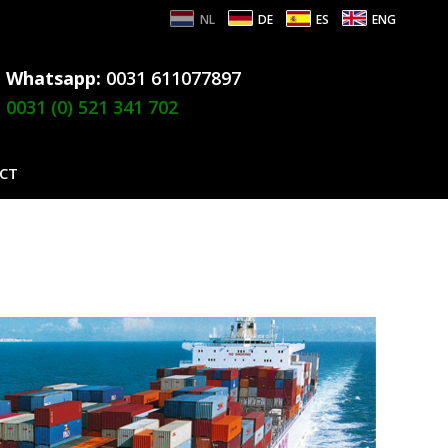
NL
DE
ES
ENG
Whatsapp:
0031 611077897
0031 (0) 521 341 702
CT