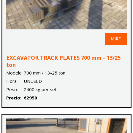
MIRE
EXCAVATOR TRACK PLATES 700 mm - 13/25
ton
Modelo:
700 mm / 13-25 ton
Hora:
UNUSED
Peso:
2400 kg per set
Precio:
€2950