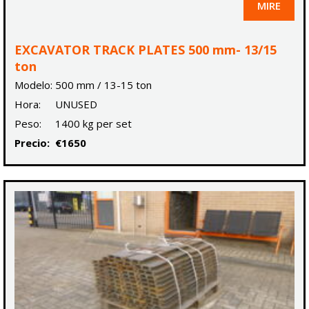
MIRE
EXCAVATOR TRACK PLATES 500 mm- 13/15
ton
Modelo:
500 mm / 13-15 ton
Hora:
UNUSED
Peso:
1400 kg per set
Precio:
€1650