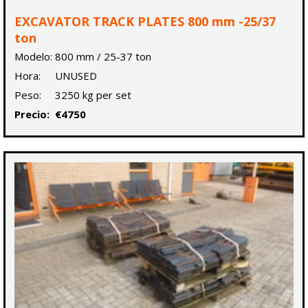
EXCAVATOR TRACK PLATES 800 mm -25/37
ton
Modelo:
800 mm / 25-37 ton
Hora:
UNUSED
Peso:
3250 kg per set
Precio:
€4750