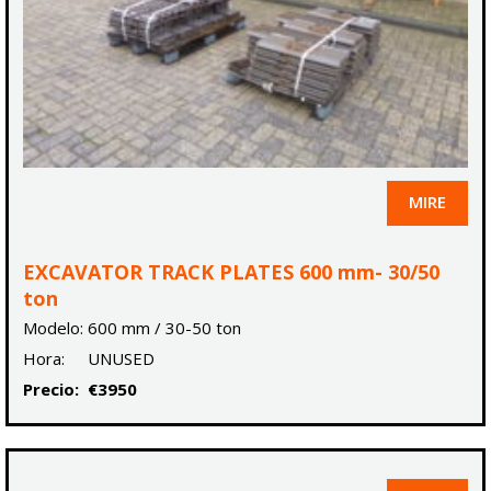
MIRE
EXCAVATOR TRACK PLATES 600 mm- 30/50
ton
Modelo:
600 mm / 30-50 ton
Hora:
UNUSED
Precio:
€3950