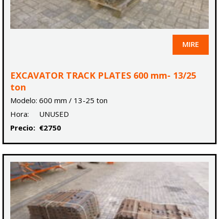
MIRE
EXCAVATOR TRACK PLATES 600 mm- 13/25
ton
Modelo:
600 mm / 13-25 ton
Hora:
UNUSED
Precio:
€2750