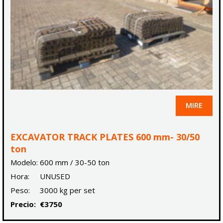
MIRE
EXCAVATOR TRACK PLATES 600 mm- 30/50
ton
Modelo:
600 mm / 30-50 ton
Hora:
UNUSED
Peso:
3000 kg per set
Precio:
€3750