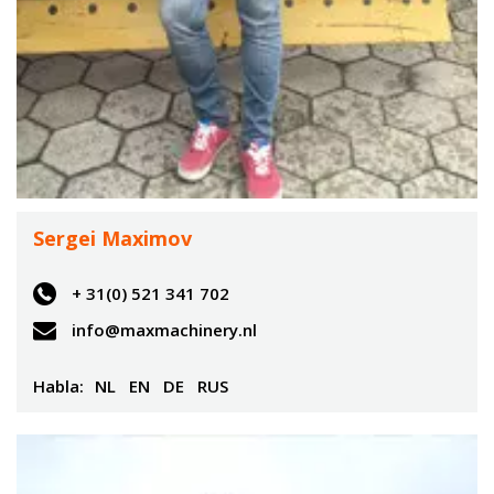
Sergei Maximov
+ 31(0) 521 341 702
info@maxmachinery.nl
Habla:
NL
EN
DE
RUS