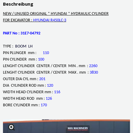
Beschreibung
NEW / UNUSED ORIGINAL * HYUNDAI * HYDRAULIC CYLINDER
FOR EXCAVATOR :
HYUNDAI R450LC-3
PART No : 31E7-04792
TYPE :
BOOM LH
PIN PLUNGER mm :
110
PIN CYLINDER mm :
100
LENGHT CYLINDER CENTER / CENTER MIN . mm :
2260
LENGHT CYLINDER CENTER / CENTER MAX . mm :
3830
OUTER DIA CYL mm :
201
DIA CYLINDER ROD mm :
120
WIDTH HEAD CYLINDER mm :
116
WIDTH HEAD ROD mm :
126
BORE CYLINDER mm :
170