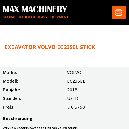
EXCAVATOR VOLVO EC235EL STICK
Marke:
VOLVO
Modell:
EC235EL
Baujahr:
2018
Stunden:
USED
Preis:
€ € 5750
Beschreibung
VERY LOW USAGE EXCAVATOR STICK FOR VOLVO EC235EL