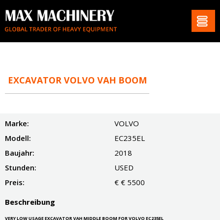
EXCAVATOR VOLVO VAH BOOM
Marke:
VOLVO
Modell:
EC235EL
Baujahr:
2018
Stunden:
USED
Preis:
€ € 5500
Beschreibung
VERY LOW USAGE EXCAVATOR VAH MIDDLE BOOM FOR VOLVO EC235EL