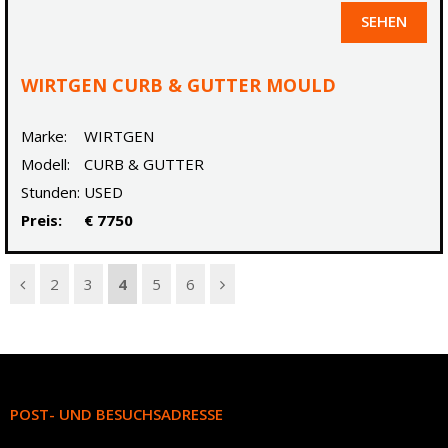
SEHEN
WIRTGEN CURB & GUTTER MOULD
Marke:
WIRTGEN
Modell:
CURB & GUTTER
Stunden:
USED
Preis:
€ 7750
2
3
4
5
6
POST- UND BESUCHSADRESSE