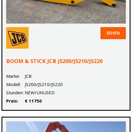
SEHEN
BOOM & STICK JCB JS200/JS210/JS220
Marke:
JCB
Modell:
JS200/JS210/JS220
Stunden:
NEW/UNUSED
Preis:
€ 11750