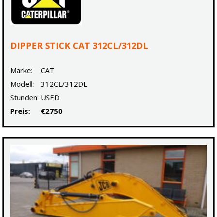
DIPPER STICK CAT 312CL/312DL
Marke:
CAT
Modell:
312CL/312DL
Stunden:
USED
Preis:
€2750