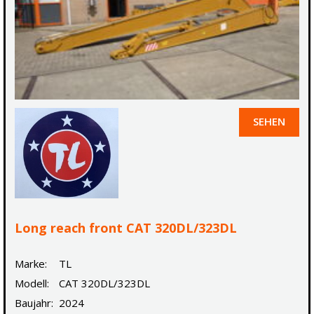
SEHEN
Long reach front CAT 320DL/323DL
Marke:
TL
Modell:
CAT 320DL/323DL
Baujahr:
2024