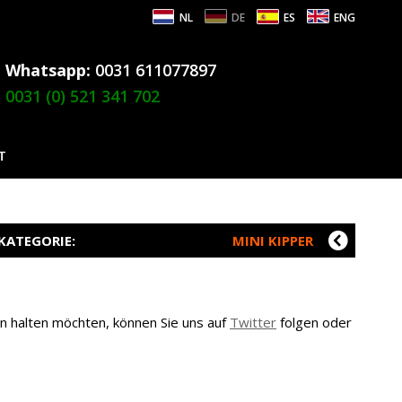
NL
DE
ES
ENG
Whatsapp:
0031 611077897
0031 (0) 521 341 702
T
KATEGORIE:
MINI KIPPER
n halten möchten, können Sie uns auf
Twitter
folgen oder