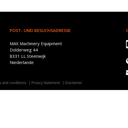
POST- UND BESUCHSADRESSE
MAX Machinery Equipment
Dolderweg 44
8331 LL Steenwijk
Niederlande
 and conditions
Privacy Statement
Disclaimer