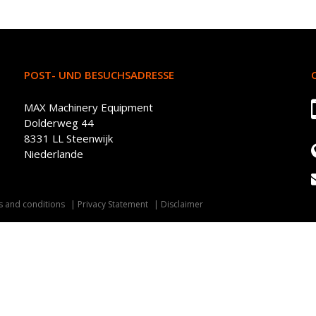
POST- UND BESUCHSADRESSE
MAX Machinery Equipment
Dolderweg 44
8331 LL Steenwijk
Niederlande
 and conditions
Privacy Statement
Disclaimer