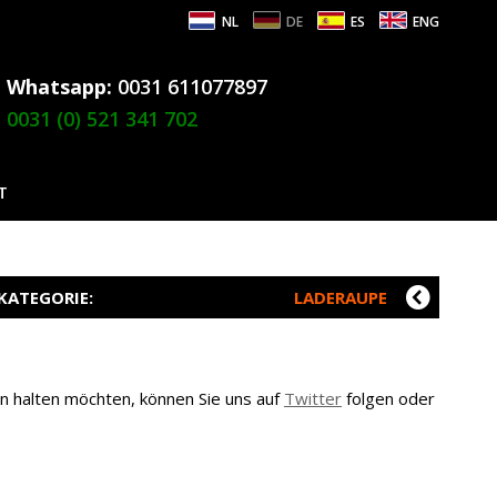
NL
DE
ES
ENG
Whatsapp:
0031 611077897
0031 (0) 521 341 702
T
KATEGORIE:
LADERAUPE
n halten möchten, können Sie uns auf
Twitter
folgen oder