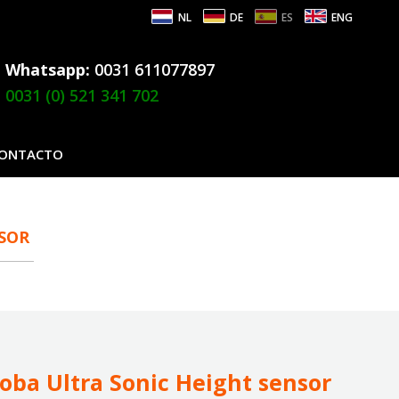
NL
DE
ES
ENG
Whatsapp:
0031 611077897
0031 (0) 521 341 702
ONTACTO
SOR
oba Ultra Sonic Height sensor