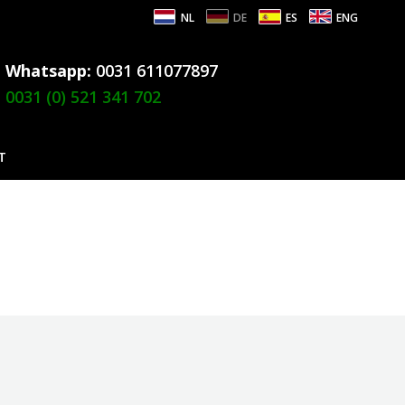
NL
DE
ES
ENG
Whatsapp:
0031 611077897
0031 (0) 521 341 702
T